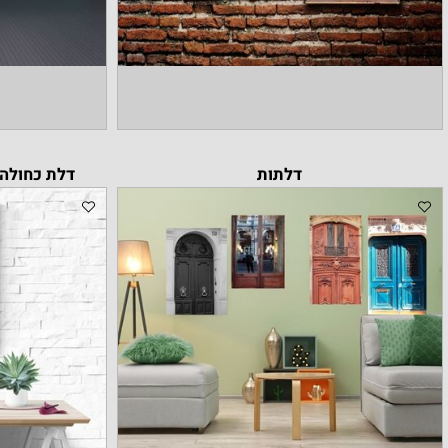
דלתות
דלת כחולה ברחוב סא