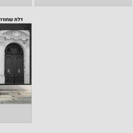
דלת שחורה ברחוב סא