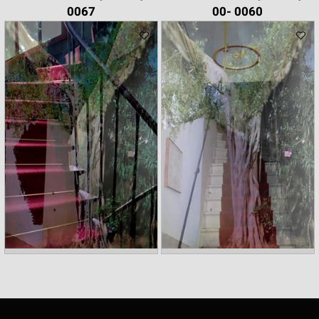
0067
0060 -00