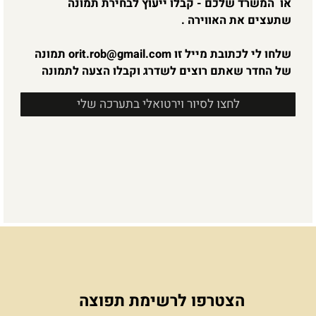
טיפ חינם
אז אם גם אתם עוברים משרד, משפצים את הבית או
רק משדרגים בקטנה, ורוצים להקפיץ את עיצוב הסלון
או המשרד שלכם - קבלו ייעוץ לבחירת תמונה
שתעצים את האווירה .
שלחו לי לכתובת מייל זו
orit.rob@gmail.com
תמונה
של החדר שאתם רוצים לשדרג וקבלו הצעה לתמונה
לחצו לסיור וירטואלי בתערכה שלי