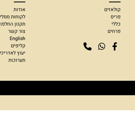
חנות שלנו
מידע
ולאזים
אודות
ריס
לקוחות ממליצים
ללי
תקנון החלפות והח
רחים
צור קשר
English
קליפים
יעוץ לאדריכלים ומ
תערוכות