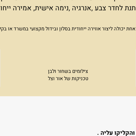
 נותנים את הבסיס, אבל כדי לתת אמירה ייחודי
מון במסר שבתמונות שתבחרו לתלות על הקיר.
 לחדר צבע ,אנרגיה ,נימה אישית, אמירה ייח
כולה ליצור אווירה ייחודית בסלון ובידול מקצועי במשרד או בקל
צילומים בשחור ולבן
טכניקות של אור וצל