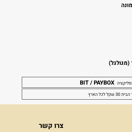
קו עליה .
לגל)
BIT / PAYBOX
יה