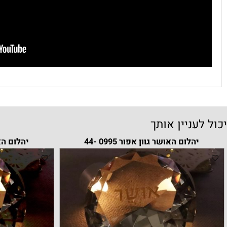
עניין אותך
יהלום האושר גוון אפור 0995 -44
יהלום האושר בגוון 