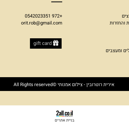
צרו קשר
+972 0542023351
זרות
orit.rob@gmail.com
gift card
עצבים
אירית רוטרובין - צילום אמנותי ©All Rights reserved