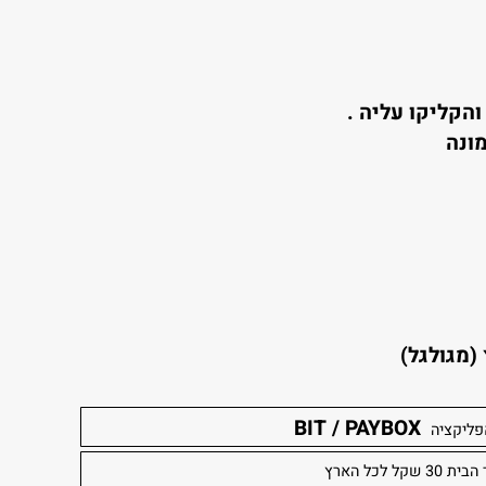
קו עליה .
לגל)