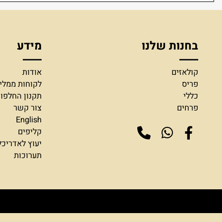
אפשרות לתשלום בהעברה בנקאית או באפליקצ
אספקה עד 10 ימי עבודה משלוח עד הבית 30 שקל לכל הארץ
חנות שלנו
מידע
ולאזים
אודות
ריס
לקוחות ממליצים
ללי
תקנון החלפות והח
רחים
צור קשר
English
קליפים
יעוץ לאדריכלים ומ
תערוכות