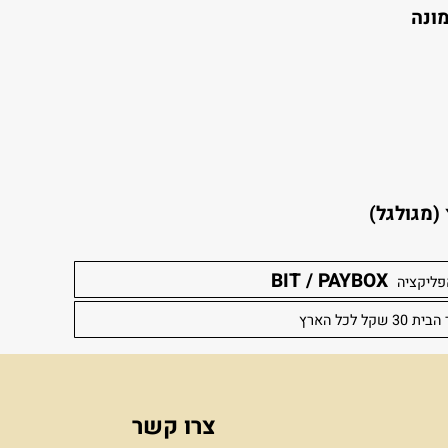
קו עליה .
לגל)
BIT / PAYBOX
יה