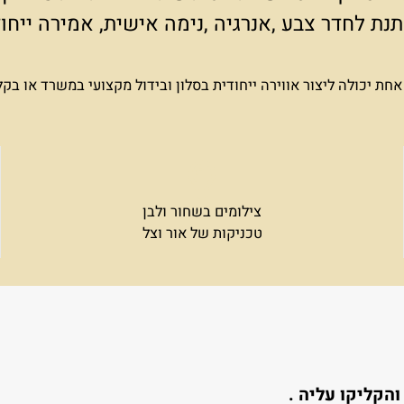
 נותנים את הבסיס, אבל כדי לתת אמירה ייחודי
מון במסר שבתמונות שתבחרו לתלות על הקיר.
 לחדר צבע ,אנרגיה ,נימה אישית, אמירה ייח
כולה ליצור אווירה ייחודית בסלון ובידול מקצועי במשרד או בקל
צילומים בשחור ולבן
טכניקות של אור וצל