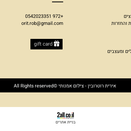
צרו קשר
+972 0542023351
זרות
orit.rob@gmail.com
gift card
עצבים
אירית רוטרובין - צילום אמנותי ©All Rights reserved