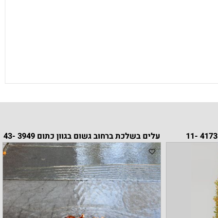
עלים בשלכת ברחוב גשום בגוון כתום 3949 -43