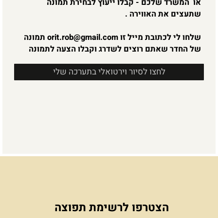
טיפ חינם
אז אם גם אתם עוברים משרד, משפצים את הבית או
רק משדרגים בקטנה, ורוצים להקפיץ את עיצוב הסלון
או המשרד שלכם - קבלו ייעוץ לבחירת תמונה
שתעצים את האווירה .
שלחו לי לכתובת מייל זו
orit.rob@gmail.com
תמונה
של החדר שאתם רוצים לשדרג וקבלו הצעה לתמונה
לחצו לסיור וירטואלי בתערכה שלי