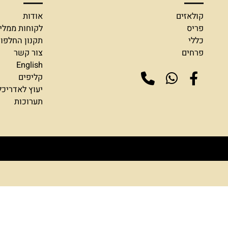
חנות שלנו
מידע
ולאזים
אודות
ריס
לקוחות ממליצים
ללי
תקנון החלפות והח
רחים
צור קשר
English
קליפים
יעוץ לאדריכלים ומ
תערוכות