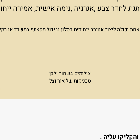
 נותנים את הבסיס, אבל כדי לתת אמירה ייחודי
מון במסר שבתמונות שתבחרו לתלות על הקיר.
 לחדר צבע ,אנרגיה ,נימה אישית, אמירה ייח
כולה ליצור אווירה ייחודית בסלון ובידול מקצועי במשרד או בקל
צילומים בשחור ולבן
טכניקות של אור וצל