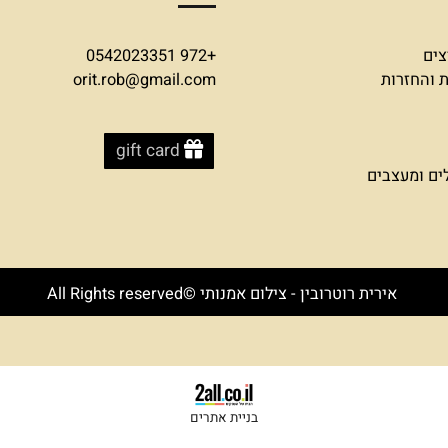
צרו קשר
+972 0542023351
זרות
orit.rob@gmail.com
gift card
עצבים
אירית רוטרובין - צילום אמנותי ©All Rights reserved