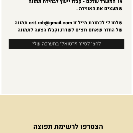
טיפ חינם
אז אם גם אתם עוברים משרד, משפצים את הבית או
רק משדרגים בקטנה, ורוצים להקפיץ את עיצוב הסלון
או המשרד שלכם - קבלו ייעוץ לבחירת תמונה
שתעצים את האווירה .
שלחו לי לכתובת מייל זו
orit.rob@gmail.com
תמונה
של החדר שאתם רוצים לשדרג וקבלו הצעה לתמונה
לחצו לסיור וירטואלי בתערכה שלי