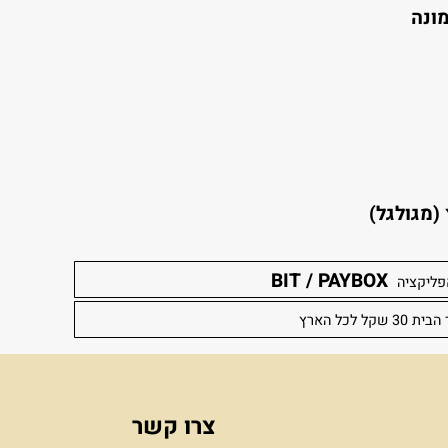
קו עליה .
לגל)
BIT / PAYBOX
יה