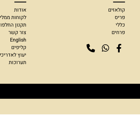
חנות שלנו
מידע
ולאזים
אודות
ריס
לקוחות ממליצים
ללי
תקנון החלפות והח
רחים
צור קשר
English
קליפים
יעוץ לאדריכלים ומ
תערוכות