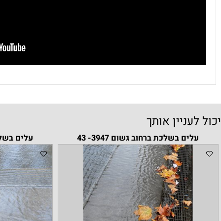
עניין אותך
ים בשלכת ברחוב גשום 3947- 43
עלים בשלכת ברחוב ג