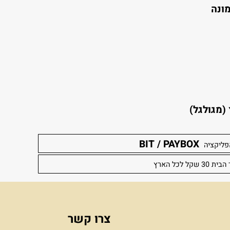
קו עליה .
לגל)
BIT / PAYBOX
יה