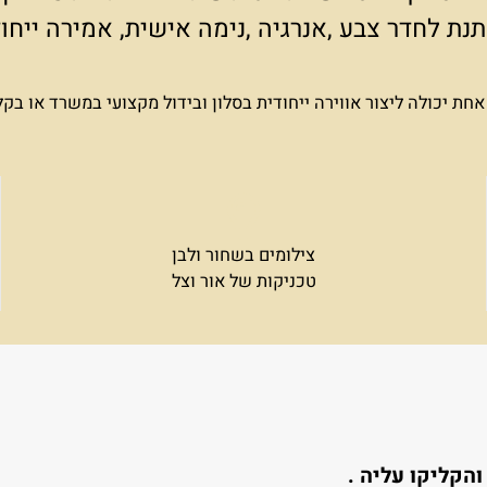
 נותנים את הבסיס, אבל כדי לתת אמירה ייחודי
מון במסר שבתמונות שתבחרו לתלות על הקיר.
 לחדר צבע ,אנרגיה ,נימה אישית, אמירה ייח
כולה ליצור אווירה ייחודית בסלון ובידול מקצועי במשרד או בקל
צילומים בשחור ולבן
טכניקות של אור וצל