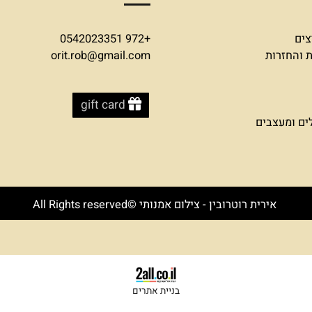
צרו קשר
+972 0542023351
זרות
orit.rob@gmail.com
gift card
עצבים
אירית רוטרובין - צילום אמנותי ©All Rights reserved