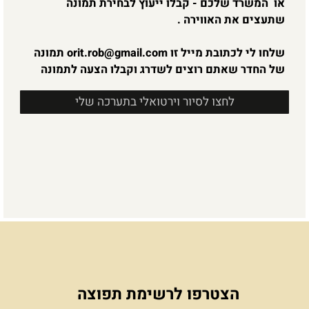
טיפ חינם
אז אם גם אתם עוברים משרד, משפצים את הבית או
רק משדרגים בקטנה, ורוצים להקפיץ את עיצוב הסלון
או המשרד שלכם - קבלו ייעוץ לבחירת תמונה
שתעצים את האווירה .
שלחו לי לכתובת מייל זו
orit.rob@gmail.com
תמונה
של החדר שאתם רוצים לשדרג וקבלו הצעה לתמונה
לחצו לסיור וירטואלי בתערכה שלי