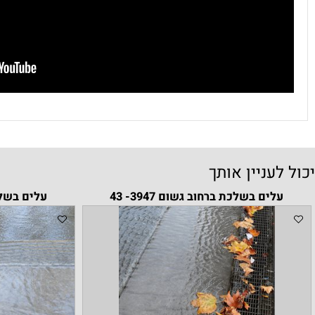
עניין אותך
ים בשלכת ברחוב גשום 3947- 43
עלים בשלכת ברחוב ג