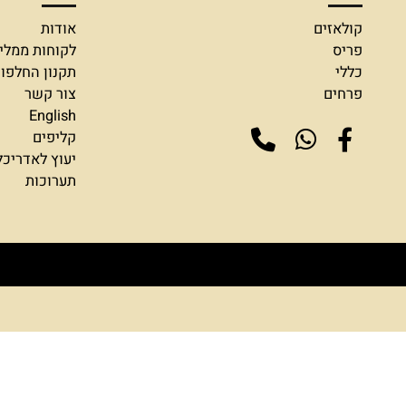
חנות שלנו
מידע
ולאזים
אודות
ריס
לקוחות ממליצים
ללי
תקנון החלפות והח
רחים
צור קשר
English
קליפים
יעוץ לאדריכלים ומ
תערוכות